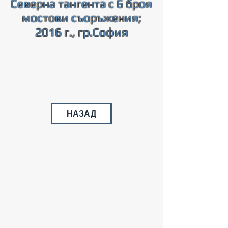
Северна тангента с 6 броя
мостови съоръжения;
2016 г., гр.София
НАЗАД